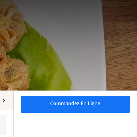
andes
Frites
Sauces
Boissons
Ben & Jerry's
Commandez En Ligne