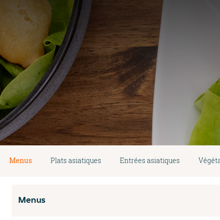
Menus
Plats asiatiques
Entrées asiatiques
Végéta
Menus